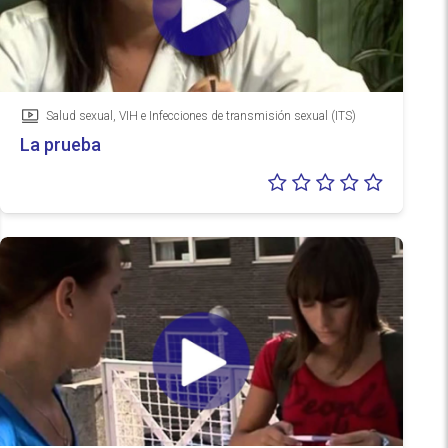
Salud sexual, VIH e Infecciones de transmisión sexual (ITS)
Vídeo
La prueba
Valoraci
0/5