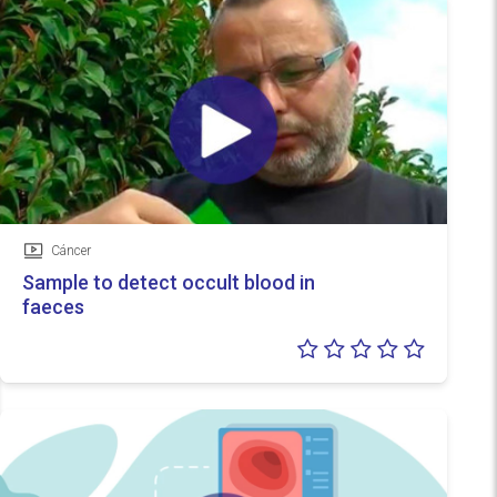
Cáncer
Vídeo
Sample to detect occult blood in
faeces
Valoraci
0/5