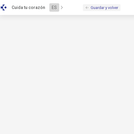
\u003Cscript\u0020src\u003D\u0022\/bundles\/alejandria\/b
Cuida tu corazón
ES
Guardar y volver