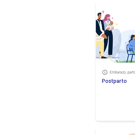
Embarazo, parto
Información
Postparto