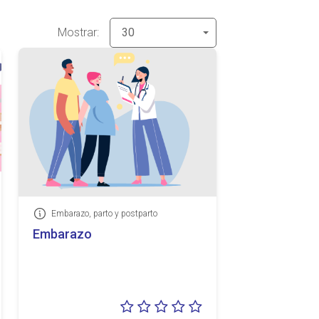
Mostrar:
30
Embarazo, parto y postparto
Información
Embarazo
loración:
Valoración: