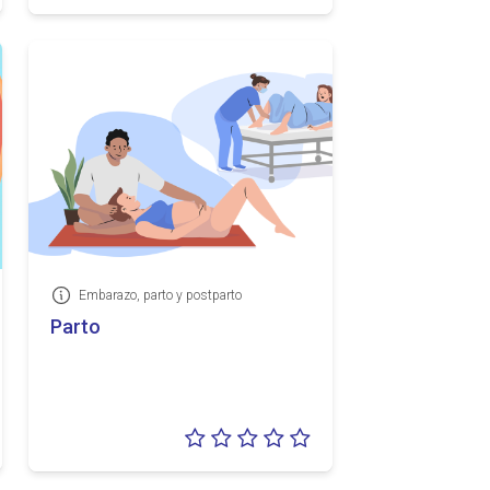
5
0/5
Embarazo, parto y postparto
Información
Parto
loración:
Valoración:
5
0/5