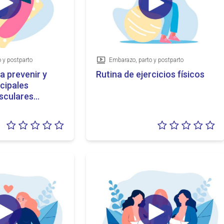
 y postparto
Embarazo, parto y postparto
Vídeo
a prevenir y
Rutina de ejercicios físicos
ncipales
sculares
mbarazo
Valoración:
Va
0/5
0/