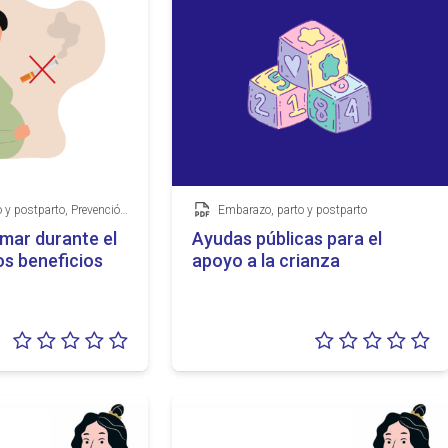
Embarazo, parto y postparto, Prevención del tabaquismo
Embarazo, parto y postparto
Documento
mar durante el
Ayudas públicas para el
os beneficios
apoyo a la crianza
o
Valoración:
Va
0/5
0/