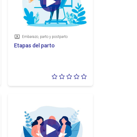
Embarazo, parto y postparto
Vídeo
Etapas del parto
loración:
Valoración:
5
0/5