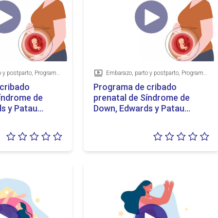
Embarazo, parto y postparto, Programas de detección precoz
Embarazo, parto y postparto, Programas de detección precoz
Vídeo
cribado
Programa de cribado
Síndrome de
prenatal de Síndrome de
s y Patau
Down, Edwards y Patau
iera)
(urdu)
Valoración:
Va
0/5
0/