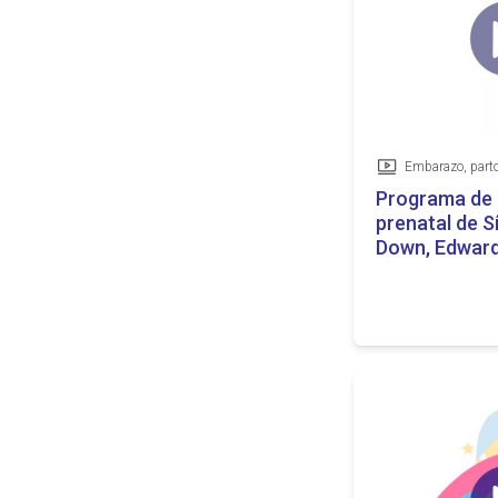
Vídeo
Programa de 
prenatal de 
Down, Edward
(árabe / arab