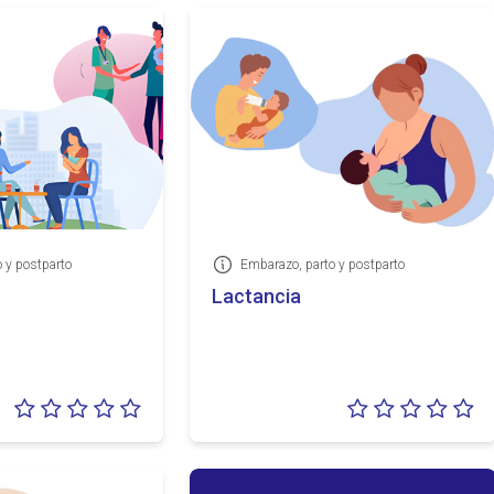
 y postparto
Embarazo, parto y postparto
Información
Lactancia
Valoración:
Va
0/5
0/