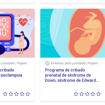
0/5
0/
Embarazo, parto y postparto, Programas de detección precoz
Embarazo, parto y postparto, Programas de detección precoz
Información
cribado
Programa de cribado
preeclampsia
prenatal de síndrome de
Down, síndrome de Edwards
y síndrome de Patau
Valoración:
Va
0/5
0/