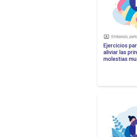
Embarazo, parto
Vídeo
Ejercicios par
aliviar las pri
molestias mu
durante el e