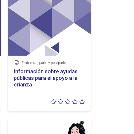
Embarazo, parto y postparto
Documento
Información sobre ayudas
públicas para el apoyo a la
crianza
loración:
Valoración:
5
0/5