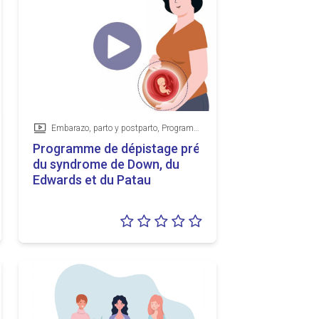
Embarazo, parto y postparto, Programas de detección precoz
Vídeo
for Down,
Programme de dépistage prénatal
du syndrome de Down, du
Edwards et du Patau
loración:
Valoración:
5
0/5