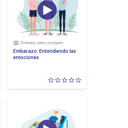
Embarazo, parto y postparto
Vídeo
Embarazo: Entendiendo las
emociones
loración:
Valoración:
5
0/5