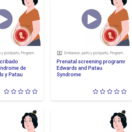
Embarazo, parto y postparto, Programas de detección precoz
Embarazo, parto y postparto, Programas de detección precoz
Vídeo
cribado
Prenatal screening programme 
Síndrome de
Edwards and Patau
s y Patau
Syndrome
Valoración:
Va
0/5
0/