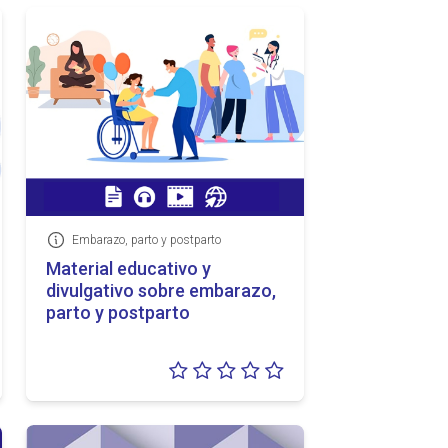
Embarazo, parto y postparto
Información
Material educativo y
divulgativo sobre embarazo,
parto y postparto
loración:
Valoración:
5
0/5