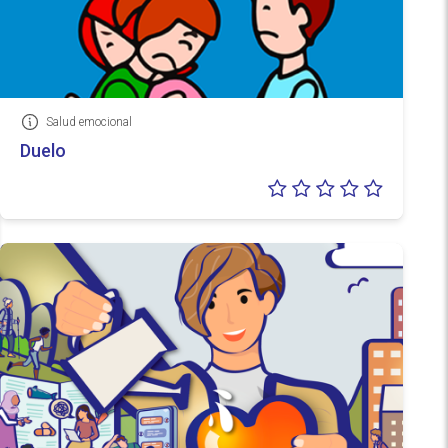
Salud emocional
Información
Duelo
Valoraci
0/5