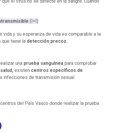
r que el virus no se detecte en la sangre. Cuando
calidad 
recomend
agua tib
intransmisible
(I=I)
para lav
e vida y su esperanza de vida es comparable a la
Se desac
a que tiene la
detección precoz.
perfumad
como el 
hora de l
preferen
realizar una
prueba sanguínea
para comprobar
antibióti
salud,
existen
centros específicos de
ecosiste
s infecciones de transmisión sexual.
píldoras
aquí.&nb
temas so
 centros del País Vasco donde realizar la prueba