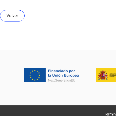
Volver
Término