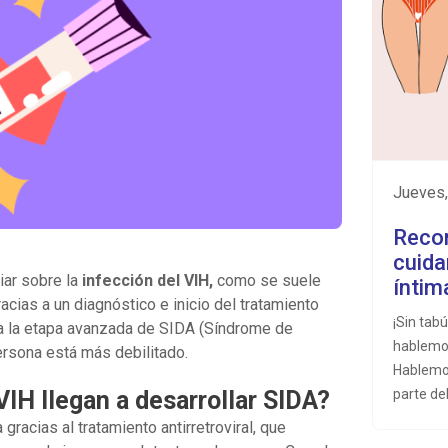
jueves
Reco
cuida
ar sobre la
infección del VIH,
como se suele
íntim
acias a un diagnóstico e inicio del tratamiento
¡Sin tabú
a la etapa avanzada de SIDA (Síndrome de
hablemos
ersona está más debilitado.
Hablemos
IH llegan a desarrollar SIDA?
parte de
diferent
racias al tratamiento antirretroviral, que
necesita