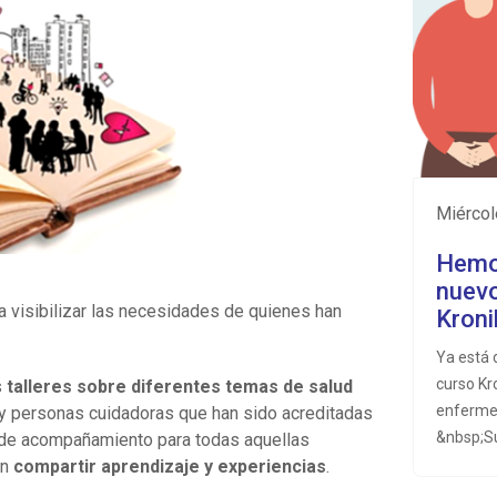
miérco
Hemo
nuevo
a visibilizar las necesidades de quienes han
Kroni
Ya está 
curso Kr
s
talleres sobre diferentes temas de salud
enfermed
y personas cuidadoras que han sido acreditadas
&nbsp;Su
 de acompañamiento para todas aquellas
herramie
án
compartir aprendizaje y experiencias
.
el contro