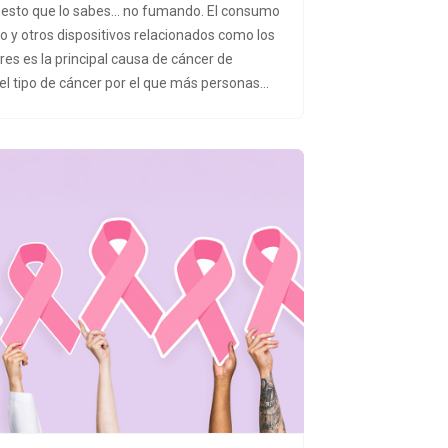
ma mediante BakQ, Cl@ve o certificado
esto que lo sabes... no fumando. El consumo
ico.Desde Osasun Eskola te animamos a
o y otros dispositivos relacionados como los
 esta formación y a recomendarla a las
es es la principal causa de cáncer de
 de tu entorno que puedan beneficiarse de
el tipo de cáncer por el que más personas
a acceder, haz clic en: &nbsp;Curso Kronik On
n nuestro entorno.¿Sabías que la cantidad
uma a diario y la edad a la que se empezó a
r pueden ser determinantes? Se ha
ado que, cuanta más cantidad y más tiempo
 mayor riesgo hay de desarrollar este cáncer.
ra el tipo de tabaco, como los bajos en
 o los cigarrillos de liar, hace que fumar sea
dable.Además, el humo y sus tóxicos no
nan, ya que quienes lo consumen de forma
ambién pueden llegar a desarrollar cáncer de
 aunque nunca hayan fumado.Otros factores
ar, ya que pueden aumentar el riesgo, son la
n al amianto, a los altos niveles de
ación del aire, entre otros.&nbsp;¿Te
 conocer cómo se diagnóstica y cómo se