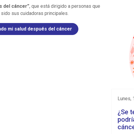
largo de
s del cáncer”
, que está dirigido a personas que
conocimi
sido sus cuidadoras principales.
crónicas
insuficie
ndo mi salud después del cáncer
y la car
estructu
sesione
curso — 
ayudart
enfermed
enferm
abordad
mejorar 
lunes,
control 
diario.•
¿Se t
cuidado
podrí
quienes 
cánce
inscribir