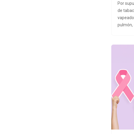
platafor
Por supu
electrón
de tabac
realizar
vapeador
personas
pulmón, 
ella.Par
mueren e
&nbsp;
que se f
consumi
demostr
se fume,
Ni siquie
alquitrán
más salu
discrimi
pasiva t
pulmón,
que evit
exposició
contamin
interesa