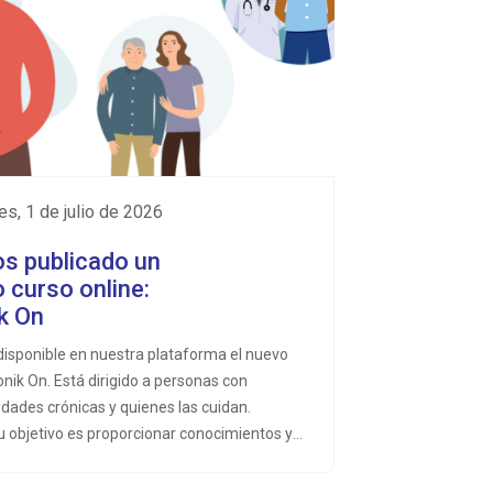
les, 1 de julio de 2026
s publicado un
 curso online:
k On
disponible en nuestra plataforma el nuevo
onik On. Está dirigido a personas con
ades crónicas y quienes las cuidan.
 objetivo es proporcionar conocimientos y
ntas que ayuden a mejorar el autocuidado,
l de síntomas y la calidad de vida.&nbsp;A lo