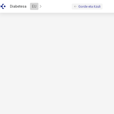
\u003Cscript\u0020src\u003D\u0022\/bundles\/alejandria\/b
Diabetesa
EU
Gorde eta itzuli