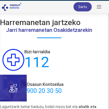
Sartu
Harremanetan jartzeko
Jarri harremanetan Osakidetzarekin
Bizi-larrialdia
112
Osasun Kontseilua
900 20 30 50
Laguntzarik behar baduzu, bidali mezu bat eta
ahalik eta