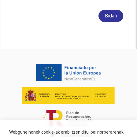
Bidali
Webgune honek cookie-ak erabiltzen ditu, bai norberarenak,