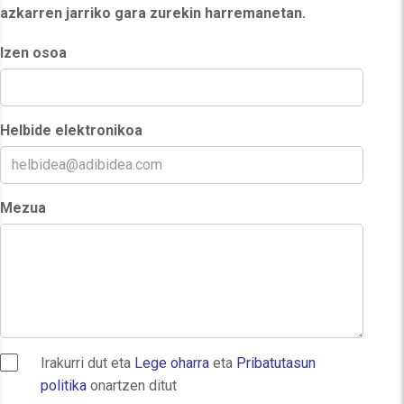
azkarren jarriko gara zurekin harremanetan.
Izen osoa
Helbide elektronikoa
Mezua
Irakurri dut eta
Lege oharra
eta
Pribatutasun
politika
onartzen ditut