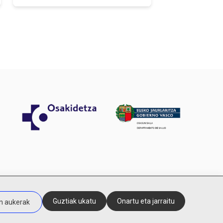
5
0/5
Guztiak ukatu
Onartu eta jarraitu
n aukerak