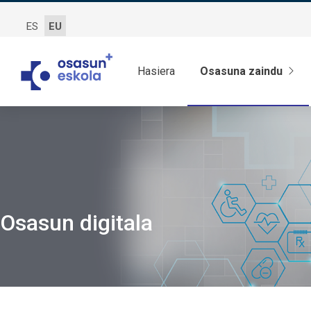
ES
EU
Hasiera
Osasuna zaindu
Osasun digitala