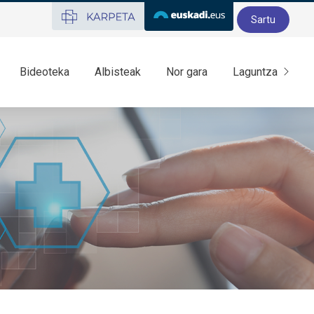
Sartu
Bideoteka
Albisteak
Nor gara
Laguntza