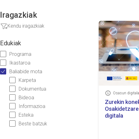
Iragazkiak
Kendu iragazkiak
Edukiak
Programa
Ikastaroa
Baliabide mota
Karpeta
Dokumentua
Osasun digital
Informazioa
Bideoa
Zurekin kone
Informazioa
Osakidetzare
Esteka
digitala
Beste batzuk