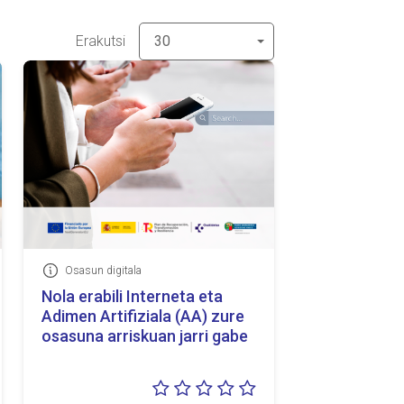
Erakutsi
30
Osasun digitala
Informazioa
Nola erabili Interneta eta
Adimen Artifiziala (AA) zure
osasuna arriskuan jarri gabe
lorazioa:
Balorazioa: