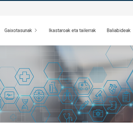
Gaixotasunak
Ikastaroak eta tailerrak
Baliabideak