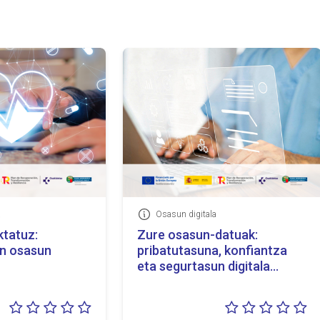
a
Osasun digitala
Informazioa
ktatuz:
Zure osasun-datuak:
n osasun
pribatutasuna, konfiantza
eta segurtasun digitala
Osakidetzan
Balorazioa:
Ba