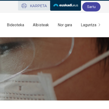
Sartu
Bideoteka
Albisteak
Nor gara
Laguntza