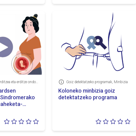
0/5
0/
Haurdunaldia, erditzea eta erditze ondokoa, Goiz detektatzeko programak
Goiz detektatzeko programak, Minbizia
Informazioa
ardsen
Koloneko minbizia goiz
 Sindromerako
detektatzeko programa
baheketa-
Balorazioa:
Ba
0/5
0/