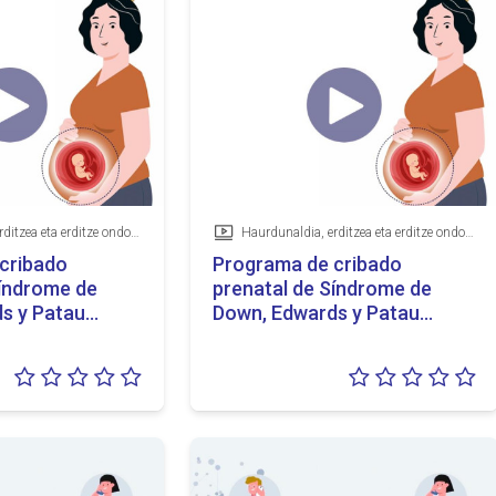
Haurdunaldia, erditzea eta erditze ondokoa, Goiz detektatzeko programak
Haurdunaldia, erditzea eta erditze ondokoa, Goiz detektatzeko programak
Bideoa
cribado
Programa de cribado
Síndrome de
prenatal de Síndrome de
s y Patau
Down, Edwards y Patau
iera)
(urdu)
Balorazioa:
Ba
0/5
0/