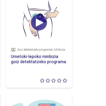
Goiz detektatzeko programak, Minbizia
Bideoa
Umetoki-lepoko minbizia
goiz detektatzeko programa
lorazioa:
Balorazioa:
5
0/5