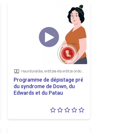
Haurdunaldia, erditzea eta erditze ondokoa, Goiz detektatzeko programak
Bideoa
for Down,
Programme de dépistage prénatal
du syndrome de Down, du
Edwards et du Patau
lorazioa:
Balorazioa:
5
0/5