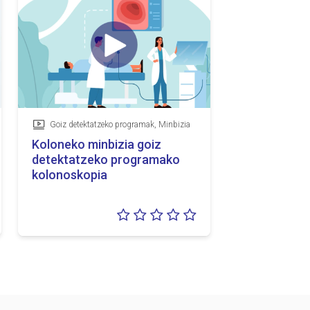
Goiz detektatzeko programak, Minbizia
Bideoa
Koloneko minbizia goiz
detektatzeko programako
kolonoskopia
lorazioa:
Balorazioa:
5
0/5