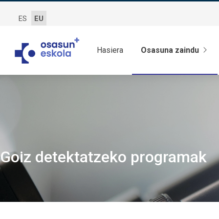
ES
EU
Hasiera
Osasuna zaindu
Goiz detektatzeko programak