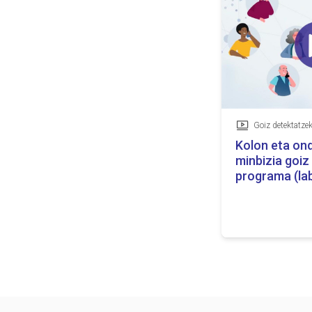
Goiz detektatze
Bideoa
Kolon eta on
minbizia goiz
programa (la