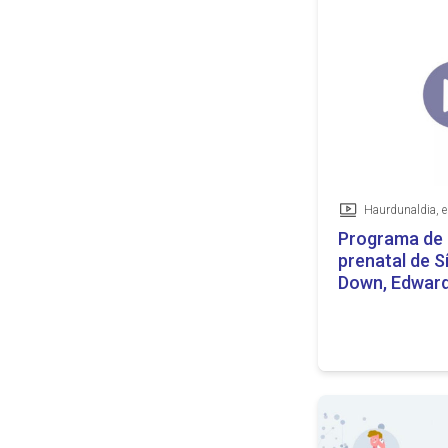
Bideoa
Programa de 
prenatal de 
Down, Edward
(árabe / arab