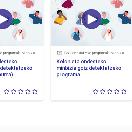
ko programak, Minbizia
Goiz detektatzeko programak, Minbizia
Bideoa
desteko
Kolon eta ondesteko
 detektatzeko
minbizia goiz detektatzeko
burra)
programa
Balorazioa:
Ba
0/5
0/