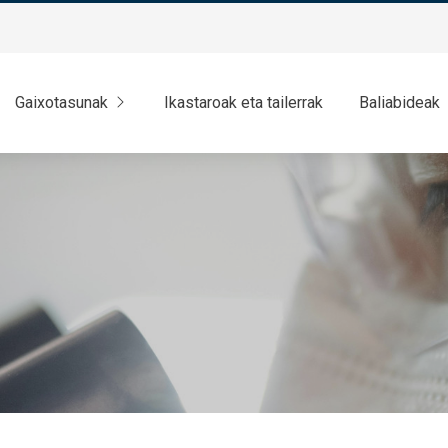
Gaixotasunak
Ikastaroak eta tailerrak
Baliabideak