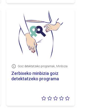
5
0/5
Goiz detektatzeko programak, Minbizia
Informazioa
Zerbixeko minbizia goiz
detektatzeko programa
lorazioa:
Balorazioa:
5
0/5