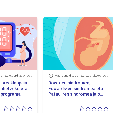
Haurdunaldia, erditzea eta erditze ondokoa, Goiz detektatzeko programak
Haurdunaldia, erditzea eta erditze ondokoa, Goiz detektatzeko programak
Informazioa
 preeklanpsia
Down-en sindromea,
 bahetzeko eta
Edwards-en sindromea eta
 programa
Patau-ren sindromea jaio
aurretik detektatzeko
baheketa-programa
Balorazioa:
Ba