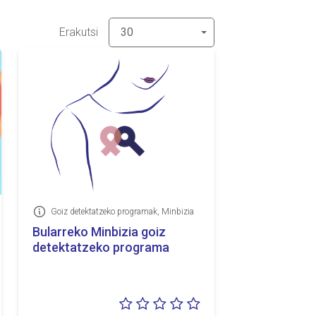
Erakutsi
30
Goiz detektatzeko programak, Minbizia
Informazioa
Bularreko Minbizia goiz
detektatzeko programa
lorazioa:
Balorazioa: