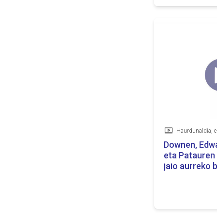
Bideoa
Downen, Edw
eta Patauren
jaio aurreko 
programa