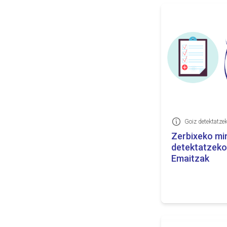
Goiz detektatze
Informazioa
Zerbixeko min
detektatzeko
Emaitzak