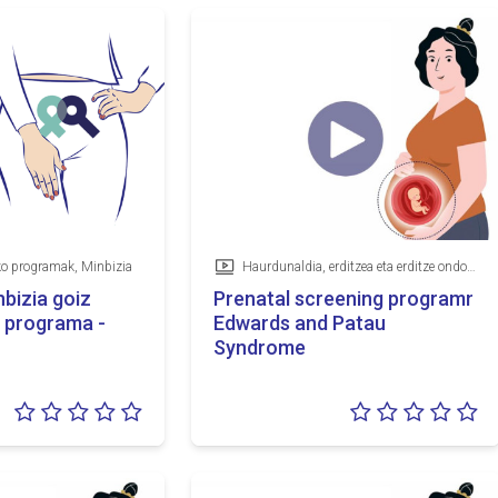
ko programak, Minbizia
Haurdunaldia, erditzea eta erditze ondokoa, Goiz detektatzeko programak
Bideoa
bizia goiz
Prenatal screening programme 
 programa -
Edwards and Patau
Syndrome
Balorazioa:
Ba
0/5
0/