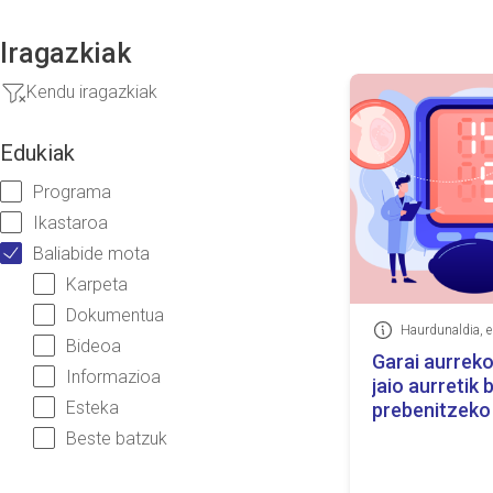
Iragazkiak
Kendu iragazkiak
Edukiak
Programa
Ikastaroa
Baliabide mota
Karpeta
Dokumentua
Informazioa
Bideoa
Garai aurreko
Informazioa
jaio aurretik
Esteka
prebenitzeko
Beste batzuk