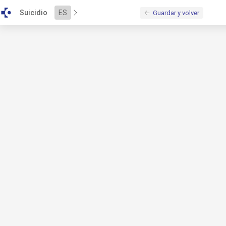
\u003Cscript\u0020src\u003D\u0022\/bundles\/alejandria\/b
Suicidio
ES
Guardar y volver