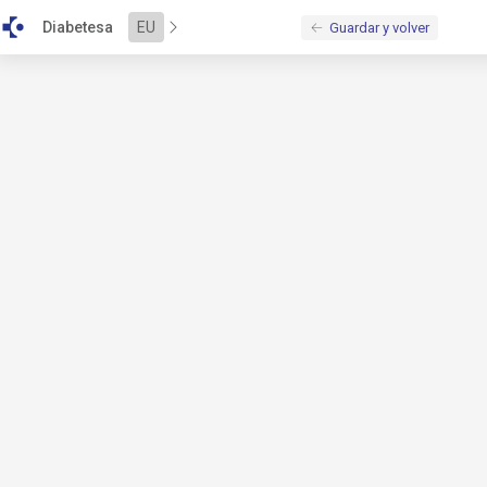
\u003Cscript\u0020src\u003D\u0022\/bundles\/alejandria\/b
Diabetesa
EU
Guardar y volver