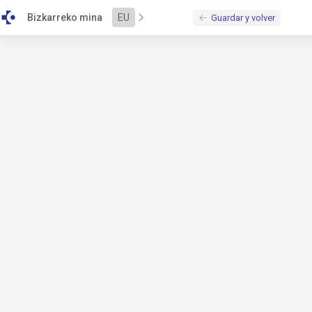
\u003Cscript\u0020src\u003D\u0022\/bundles\/alejandria\/b
Bizkarreko mina
EU
Guardar y volver